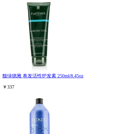
馥绿德雅 卷发活性护发素 250ml/8.45oz
￥337