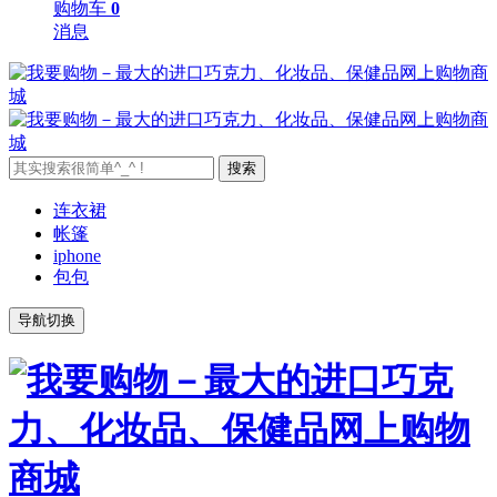
购物车
0
消息
搜索
连衣裙
帐篷
iphone
包包
导航切换