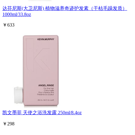
达芬尼斯(大卫尼斯) 植物滋养奇迹护发素（干枯毛躁发质）
1000ml/33.8oz
￥633
凯文墨菲 天使之浴洗发露 250ml/8.4oz
￥298