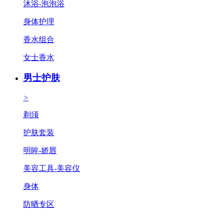
沐浴-泡泡浴
身体护理
香水组合
女士香水
男士护肤
>
剃须
护肤套装
明眸-娇唇
美容工具-美容仪
身体
防晒专区