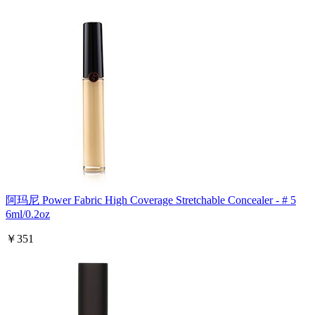
阿玛尼 Power Fabric High Coverage Stretchable Concealer - # 5
6ml/0.2oz
￥351