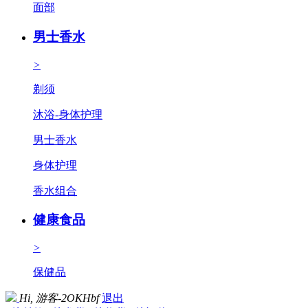
面部
男士香水
>
剃须
沐浴-身体护理
男士香水
身体护理
香水组合
健康食品
>
保健品
Hi,
游客-2OKHbf
退出