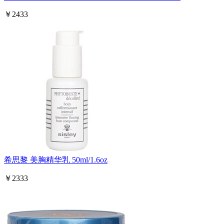
￥2433
希思黎 美胸精华乳 50ml/1.6oz
￥2333