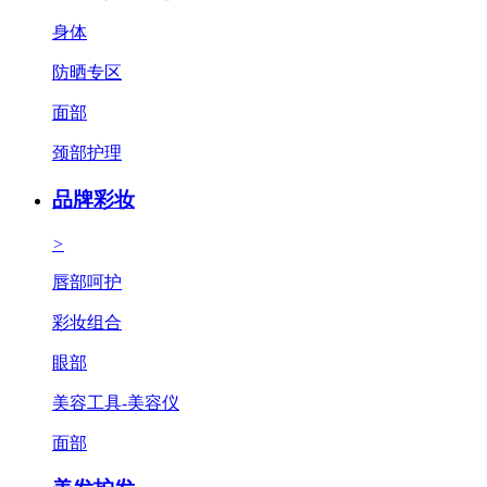
身体
防晒专区
面部
颈部护理
品牌彩妆
>
唇部呵护
彩妆组合
眼部
美容工具-美容仪
面部