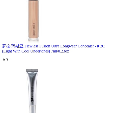
罗拉·玛斯亚 Flawless Fusion Ultra Longwear Concealer - # 2C
(Light With Cool Undertones) 7ml/0.23oz
￥311