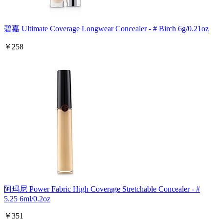
碧嘉 Ultimate Coverage Longwear Concealer - # Birch 6g/0.21oz
￥258
阿玛尼 Power Fabric High Coverage Stretchable Concealer - #
5.25 6ml/0.2oz
￥351