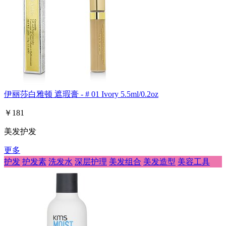
伊丽莎白雅顿 遮瑕膏 - # 01 Ivory 5.5ml/0.2oz
￥181
美发护发
更多
护发
护发素
洗发水
深层护理
美发组合
美发造型
美容工具