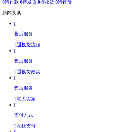
0
待付款
0
待发货
0
待收货
0
待评价
新闻头条
[
售后服务
]
退换货流程
[
售后服务
]
退换货政策
[
售后服务
]
联系卖家
[
支付方式
]
在线支付
[