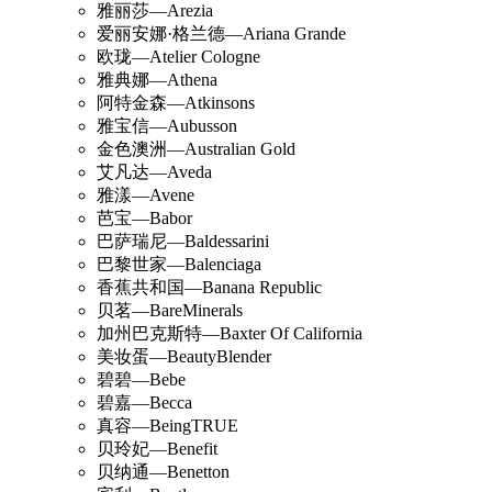
雅丽莎—Arezia
爱丽安娜·格兰德—Ariana Grande
欧珑—Atelier Cologne
雅典娜—Athena
阿特金森—Atkinsons
雅宝信—Aubusson
金色澳洲—Australian Gold
艾凡达—Aveda
雅漾—Avene
芭宝—Babor
巴萨瑞尼—Baldessarini
巴黎世家—Balenciaga
香蕉共和国—Banana Republic
贝茗—BareMinerals
加州巴克斯特—Baxter Of California
美妆蛋—BeautyBlender
碧碧—Bebe
碧嘉—Becca
真容—BeingTRUE
贝玲妃—Benefit
贝纳通—Benetton