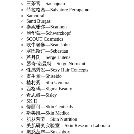
三茶官—Sachajuan
菲拉格慕—Salvatore Ferragamo
Samourai
Santi Burgas
泰妮珊尔—Scannon
施华蔻—Schwarzkopf
SCOUT Cosmetics
吹牛老爹—Sean John
塞巴斯汀—Sebastian
芦丹氏—Serge Lutens
瑟奇·诺曼特—Serge Normant
性感秀发—Sexy Hair Concepts
资生堂—Shiseido
植村秀—Shu Uemura
西格玛—Sigma Beauty
希思黎—Sisley
SK II
修丽可—Skin Ceuticals
斯美凯—Skin Medica
肌肤营养—Skin Nutrition
美肌研究实验室—Skin Research Laborato
魅惑丛林—Smashbox