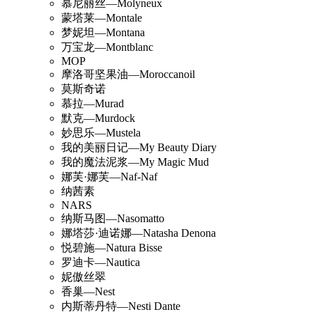
慕尼丽丝—Molyneux
蒙塔莱—Montale
梦妮坦—Montana
万宝龙—Montblanc
MOP
摩洛哥坚果油—Moroccanoil
莫斯奇诺
慕拉—Murad
默克—Murdock
妙思乐—Mustela
我的美丽日记—My Beauty Diary
我的魔法泥浆—My Magic Mud
娜芙·娜芙—Naf-Naf
纳茜素
NARS
纳斯马图—Nasomatto
娜塔莎·迪诺娜—Natasha Denona
悦碧施—Natura Bisse
罗迪卡—Nautica
妮傲丝翠
香巢—Nest
内斯蒂丹特—Nesti Dante