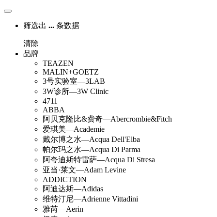
筛选出
...
条数据
清除
品牌
TEAZEN
MALIN+GOETZ
3号实验室—3LAB
3W诊所—3W Clinic
4711
ABBA
阿贝克隆比&费奇—Abercrombie&Fitch
爱琪美—Academie
戴尔博之水—Acqua Dell'Elba
帕尔玛之水—Acqua Di Parma
阿夸迪斯特雷萨—Acqua Di Stresa
亚当·莱文—Adam Levine
ADDICTION
阿迪达斯—Adidas
维特汀尼—Adrienne Vittadini
雅芮—Aerin