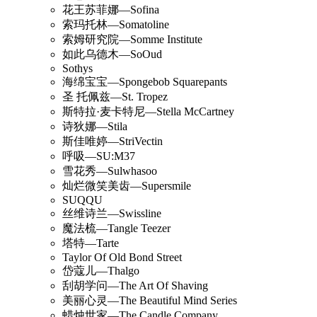
花王苏菲娜—Sofina
索玛托林—Somatoline
索姆研究院—Somme Institute
如此乌德木—SoOud
Sothys
海绵宝宝—Spongebob Squarepants
圣 托佩兹—St. Tropez
斯特拉·麦卡特尼—Stella McCartney
诗狄娜—Stila
斯佳唯婷—StriVectin
呼吸—SU:M37
雪花秀—Sulwhasoo
灿烂微笑美齿—Supersmile
SUQQU
丝维诗兰—Swissline
魔法梳—Tangle Teezer
塔特—Tarte
Taylor Of Old Bond Street
岱蔻儿—Thalgo
刮胡学问—The Art Of Shaving
美丽心灵—The Beautiful Mind Series
蜡烛世家—The Candle Company