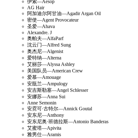
伊索—Aesop
AG Hair
阿加迪尔阿甘油—Agadir Argan Oil
密使—Agent Provocateur
圣爱—Ahava
Alexandre. J
奥帕夫—AlfaParf
沈云门—Alfred Sung
奥杰尼—Algenist
爱特纳—Alterna
艾丽莎—Alyssa Ashley
美国队员—American Crew
爱慕—Amouage
安瓿兰—Ampulogy
安吉斯勒塞—Angel Schlesser
安娜苏—Anna Sui
Anne Semonin
安霓可·古特尔—Annick Goutal
安东尼—Anthony
安东尼奥·班德拉斯—Antonio Banderas
艾蜜塔—Apivita
雅男仕—Aramis