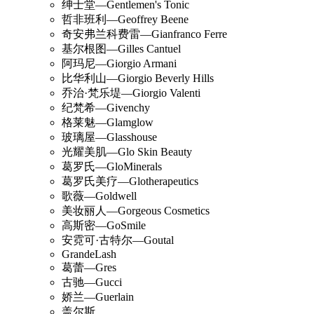
绅士堂—Gentlemen's Tonic
哲非班利—Geoffrey Beene
奇安弗兰科费雷—Gianfranco Ferre
基尔根图—Gilles Cantuel
阿玛尼—Giorgio Armani
比华利山—Giorgio Beverly Hills
乔治·梵乐堤—Giorgio Valenti
纪梵希—Givenchy
格莱魅—Glamglow
玻璃屋—Glasshouse
光耀美肌—Glo Skin Beauty
葛罗氏—GloMinerals
葛罗氏美疗—Glotherapeutics
歌薇—Goldwell
美妆丽人—Gorgeous Cosmetics
高斯密—GoSmile
安霓可·古特尔—Goutal
GrandeLash
葛蕾—Gres
古驰—Gucci
娇兰—Guerlain
盖尔斯