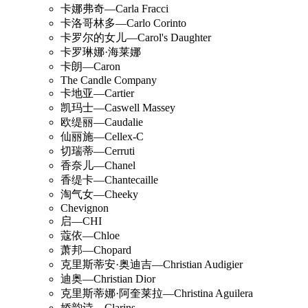
卡娜弗奇—Carla Fracci
卡洛哥林多—Carlo Corinto
卡罗尔的女儿—Carol's Daughter
卡罗琳娜·海莱娜
卡朗—Caron
The Candle Company
卡地亚—Cartier
凯玛士—Caswell Massey
欧缇丽—Caudalie
仙丽施—Cellex-C
切瑞蒂—Cerruti
香奈儿—Chanel
香缇卡—Chantecaille
淘气女—Cheeky
Chevignon
启—CHI
蔻依—Chloe
萧邦—Chopard
克里斯蒂安·奥迪吉—Christian Audigier
迪奥—Christian Dior
克里斯蒂娜·阿奎莱拉—Christina Aguilera
娇韵诗—Clarins