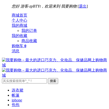
您好
游客-zpBTYt，欢迎来到
我要购物
[
退出
]
商城首页
个人中心
我的商城
我的订单
我的收藏
商品收藏
购物车
0
消息
搜索
连衣裙
帐篷
iphone
包包