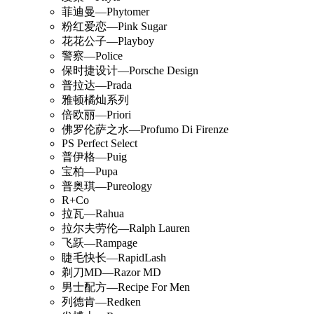
菲迪曼—Phytomer
粉红爱恋—Pink Sugar
花花公子—Playboy
警察—Police
保时捷设计—Porsche Design
普拉达—Prada
雅顿橘灿系列
倍欧丽—Priori
佛罗伦萨之水—Profumo Di Firenze
PS Perfect Select
普伊格—Puig
宝柏—Pupa
普奥琪—Pureology
R+Co
拉瓦—Rahua
拉尔夫劳伦—Ralph Lauren
飞跃—Rampage
睫毛快长—RapidLash
剃刀MD—Razor MD
男士配方—Recipe For Men
列德肯—Redken