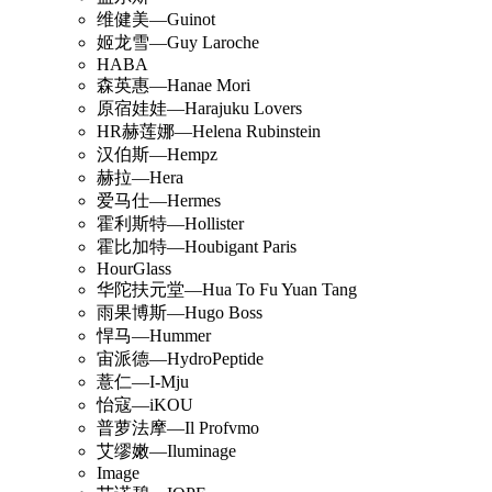
维健美—Guinot
姬龙雪—Guy Laroche
HABA
森英惠—Hanae Mori
原宿娃娃—Harajuku Lovers
HR赫莲娜—Helena Rubinstein
汉伯斯—Hempz
赫拉—Hera
爱马仕—Hermes
霍利斯特—Hollister
霍比加特—Houbigant Paris
HourGlass
华陀扶元堂—Hua To Fu Yuan Tang
雨果博斯—Hugo Boss
悍马—Hummer
宙派德—HydroPeptide
薏仁—I-Mju
怡寇—iKOU
普萝法摩—Il Profvmo
艾缪嫩—Iluminage
Image