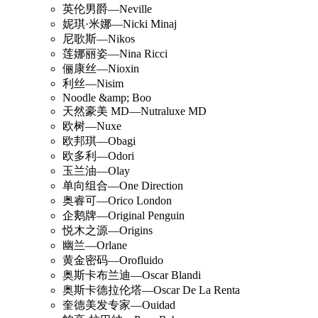
英伦男爵—Neville
妮琪·米娜—Nicki Minaj
尼歌斯—Nikos
莲娜丽姿—Nina Ricci
俪康丝—Nioxin
利丝—Nisim
Noodle &amp; Boo
天然豪美 MD—Nutraluxe MD
欧树—Nuxe
欧邦琪—Obagi
欧多利—Odori
玉兰油—Olay
单向组合—One Direction
奥睿可—Orico London
企鹅牌—Original Penguin
悦木之源—Origins
幽兰—Orlane
黄金密码—Orofluido
奥斯卡布兰迪—Oscar Blandi
奥斯卡德拉伦塔—Oscar De La Renta
奎德美发专家—Ouidad