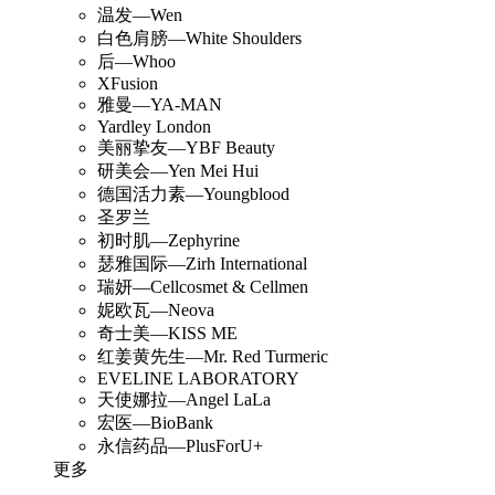
温发—Wen
白色肩膀—White Shoulders
后—Whoo
XFusion
雅曼—YA-MAN
Yardley London
美丽挚友—YBF Beauty
研美会—Yen Mei Hui
德国活力素—Youngblood
圣罗兰
初时肌—Zephyrine
瑟雅国际—Zirh International
瑞妍—Cellcosmet & Cellmen
妮欧瓦—Neova
奇士美—KISS ME
红姜黄先生—Mr. Red Turmeric
EVELINE LABORATORY
天使娜拉—Angel LaLa
宏医—BioBank
永信药品—PlusForU+
更多