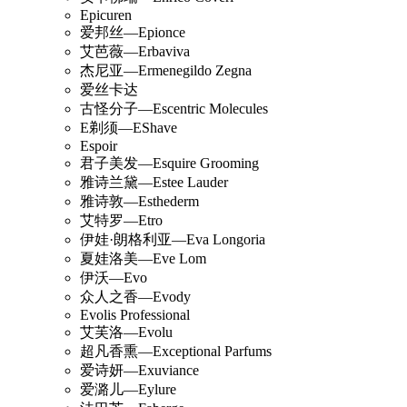
Epicuren
爱邦丝—Epionce
艾芭薇—Erbaviva
杰尼亚—Ermenegildo Zegna
爱丝卡达
古怪分子—Escentric Molecules
E剃须—EShave
Espoir
君子美发—Esquire Grooming
雅诗兰黛—Estee Lauder
雅诗敦—Esthederm
艾特罗—Etro
伊娃·朗格利亚—Eva Longoria
夏娃洛美—Eve Lom
伊沃—Evo
众人之香—Evody
Evolis Professional
艾芙洛—Evolu
超凡香熏—Exceptional Parfums
爱诗妍—Exuviance
爱潞儿—Eylure