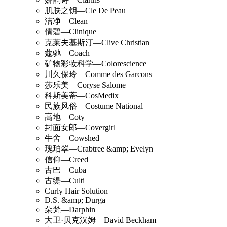
肌肤之钥—Cle De Peau
洁净—Clean
倩碧—Clinique
克莱夫基斯汀—Clive Christian
蔻驰—Coach
矿物彩妆科学—Colorescience
川久保玲—Comme des Garcons
莎乐美—Coryse Salome
科斯美蒂—CosMedix
民族风俗—Costume National
高地—Coty
封面女郎—Covergirl
牛舍—Cowshed
瑰珀翠—Crabtree &amp; Evelyn
信仰—Creed
古巴—Cuba
古缇—Culti
Curly Hair Solution
D.S. &amp; Durga
朵梵—Darphin
大卫·贝克汉姆—David Beckham