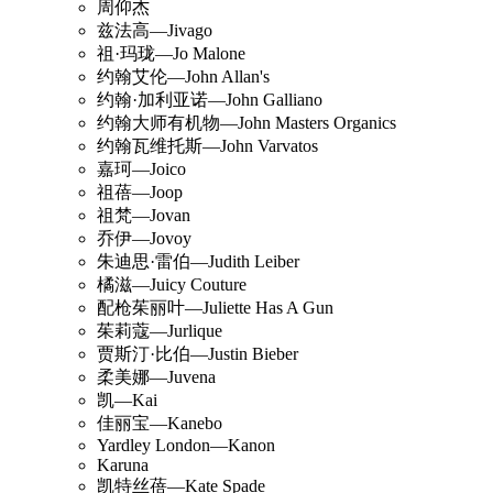
周仰杰
兹法高—Jivago
祖·玛珑—Jo Malone
约翰艾伦—John Allan's
约翰·加利亚诺—John Galliano
约翰大师有机物—John Masters Organics
约翰瓦维托斯—John Varvatos
嘉珂—Joico
祖蓓—Joop
祖梵—Jovan
乔伊—Jovoy
朱迪思·雷伯—Judith Leiber
橘滋—Juicy Couture
配枪茱丽叶—Juliette Has A Gun
茱莉蔻—Jurlique
贾斯汀·比伯—Justin Bieber
柔美娜—Juvena
凯—Kai
佳丽宝—Kanebo
Yardley London—Kanon
Karuna
凯特丝蓓—Kate Spade