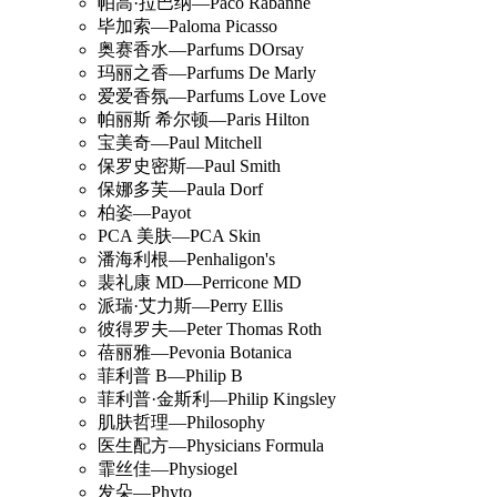
帕高·拉巴纳—Paco Rabanne
毕加索—Paloma Picasso
奥赛香水—Parfums DOrsay
玛丽之香—Parfums De Marly
爱爱香氛—Parfums Love Love
帕丽斯 希尔顿—Paris Hilton
宝美奇—Paul Mitchell
保罗史密斯—Paul Smith
保娜多芙—Paula Dorf
柏姿—Payot
PCA 美肤—PCA Skin
潘海利根—Penhaligon's
裴礼康 MD—Perricone MD
派瑞·艾力斯—Perry Ellis
彼得罗夫—Peter Thomas Roth
蓓丽雅—Pevonia Botanica
菲利普 B—Philip B
菲利普·金斯利—Philip Kingsley
肌肤哲理—Philosophy
医生配方—Physicians Formula
霏丝佳—Physiogel
发朵—Phyto