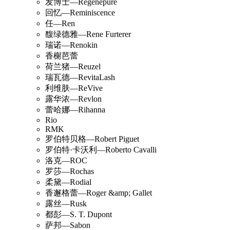
发博士—Regenepure
回忆—Reminiscence
任—Ren
馥绿德雅—Rene Furterer
瑞诺—Renokin
香榭芭蕾
荷兰猪—Reuzel
瑞瓦德—RevitaLash
利维肤—ReVive
露华浓—Revlon
蕾哈娜—Rihanna
Rio
RMK
罗伯特贝格—Robert Piguet
罗伯特·卡沃利—Roberto Cavalli
洛克—ROC
罗莎—Rochas
柔黛—Rodial
香邂格蕾—Roger &amp; Gallet
露丝—Rusk
都彭—S. T. Dupont
萨邦—Sabon