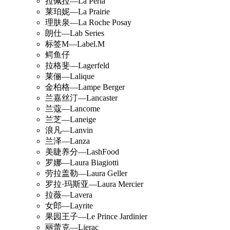
拉佩拉—La Perla
莱珀妮—La Prairie
理肤泉—La Roche Posay
朗仕—Lab Series
标签M—Label.M
鳄鱼仔
拉格斐—Lagerfeld
莱俪—Lalique
金柏格—Lampe Berger
兰嘉丝汀—Lancaster
兰蔻—Lancome
兰芝—Laneige
浪凡—Lanvin
兰泽—Lanza
美睫养分—LashFood
罗娜—Laura Biagiotti
劳拉盖勒—Laura Geller
罗拉·玛斯亚—Laura Mercier
拉薇—Lavera
女郎—Layrite
果园王子—Le Prince Jardinier
丽蕾克—Lierac