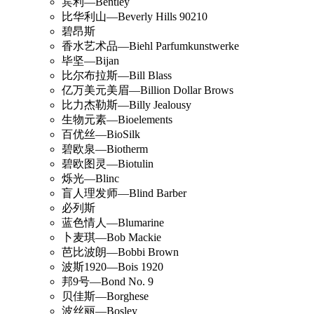
宾利—Bentley
比华利山—Beverly Hills 90210
碧昂斯
香水艺术品—Biehl Parfumkunstwerke
毕坚—Bijan
比尔布拉斯—Bill Blass
亿万美元美眉—Billion Dollar Brows
比力杰勒斯—Billy Jealousy
生物元素—Bioelements
百优丝—BioSilk
碧欧泉—Biotherm
碧欧图灵—Biotulin
烁光—Blinc
盲人理发师—Blind Barber
必列斯
蓝色情人—Blumarine
卜麦琪—Bob Mackie
芭比波朗—Bobbi Brown
波斯1920—Bois 1920
邦9号—Bond No. 9
贝佳斯—Borghese
波丝丽—Bosley