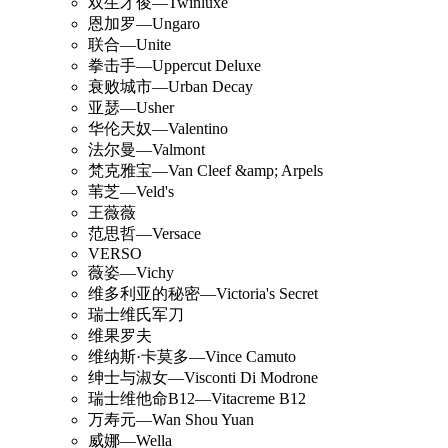
双生才俊—Twinluxe
恩加罗—Ungaro
联合—Unite
拳击手—Uppercut Deluxe
衰败城市—Urban Decay
亚瑟—Usher
华伦天奴—Valentino
法尔曼—Valmont
梵克雅宝—Van Cleef &amp; Arpels
苇芝—Veld's
王薇薇
范思哲—Versace
VERSO
薇姿—Vichy
维多利亚的秘密—Victoria's Secret
瑞士维氏军刀
维果罗夫
维纳斯·卡莫多—Vince Camuto
绅士与淑女—Visconti Di Modrone
瑞士维他命B12—Vitacreme B12
万寿元—Wan Shou Yuan
威娜—Wella