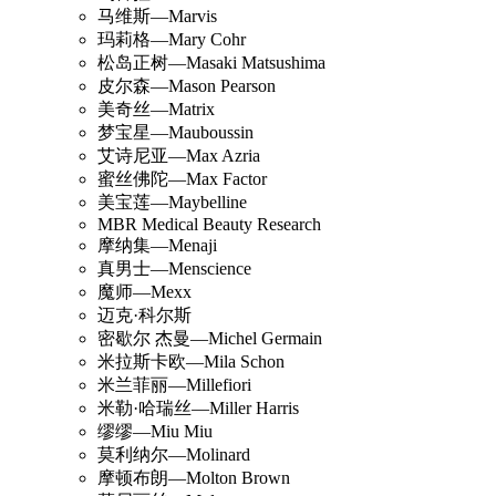
马维斯—Marvis
玛莉格—Mary Cohr
松岛正树—Masaki Matsushima
皮尔森—Mason Pearson
美奇丝—Matrix
梦宝星—Mauboussin
艾诗尼亚—Max Azria
蜜丝佛陀—Max Factor
美宝莲—Maybelline
MBR Medical Beauty Research
摩纳集—Menaji
真男士—Menscience
魔师—Mexx
迈克·科尔斯
密歇尔 杰曼—Michel Germain
米拉斯卡欧—Mila Schon
米兰菲丽—Millefiori
米勒·哈瑞丝—Miller Harris
缪缪—Miu Miu
莫利纳尔—Molinard
摩顿布朗—Molton Brown