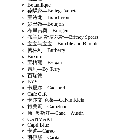
Botanifique
葆蝶家—Bottega Veneta
宝诗龙—Boucheron
妙巴黎—Bourjois
布里吉奥—Briogeo
布兰妮·斯皮尔斯—Britney Spears
宝宝与宝宝—Bumble and Bumble
博柏利—Burberry
Buxom
宝格丽—Bvlgari
泰利—By Terry
百瑞德
BYS
卡夏尔—Cacharel
Cafe Cafe
卡尔文·克莱—Calvin Klein
肯美莉—Cameleon
康+奥斯汀—Cane + Austin
CANMAKE
Capri Blue
卡购—Cargo
凯伊黛—Carita