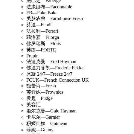
法巴芝—Faberge
法康娜布—Faconnable
FB—Fake Bake
美肤农舍—Farmhouse Fresh
芬迪—Fendi
法拉利—Ferrari
菲洛嘉—Filorga
佛罗瑞斯—Floris
芙缇—FORTE
Frapin
法迪克曼—Fred Hayman
佛迪力菲凯—Frederic Fekkai
冰凝 24/7—Freeze 24/7
FCUK—French Connection UK
馥蕾诗—Fresh
芙蓉妮—Frownies
发趣—Fudge
美容汇
姬尔克曼—Gale Hayman
卡尼尔—Garnier
积姬仙奴—Gatineau
珍妮—Genny