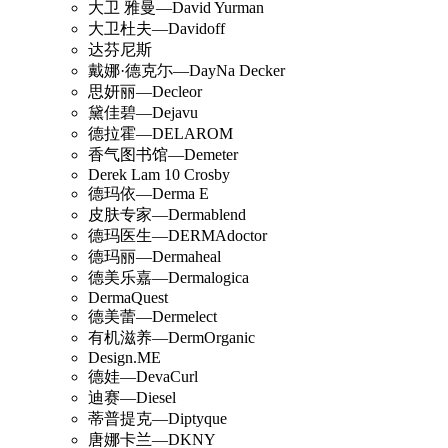
大卫 雅曼—David Yurman
大卫杜夫—Davidoff
达芬尼斯
戴娜·德克尓—DayNa Decker
思妍丽—Decleor
黛佳碧—Dejavu
德拉霍—DELAROM
香气图书馆—Demeter
Derek Lam 10 Crosby
德玛依—Derma E
皮肤专家—Dermablend
德玛医生—DERMAdoctor
德玛丽—Dermaheal
德美乐嘉—Dermalogica
DermaQuest
德美蕾—Dermelect
有机滋养—DermOrganic
Design.ME
德娃—DevaCurl
迪赛—Diesel
蒂普提克—Diptyque
唐娜卡兰—DKNY