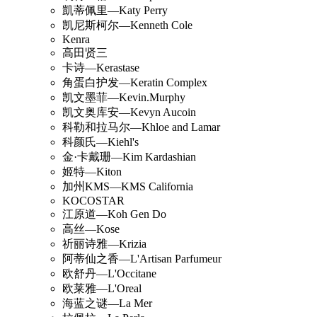
凱蒂佩里—Katy Perry
凯尼斯柯尔—Kenneth Cole
Kenra
高田贤三
卡诗—Kerastase
角蛋白护发—Keratin Complex
凯文墨菲—Kevin.Murphy
凯文奥库安—Kevyn Aucoin
科勒和拉马尔—Khloe and Lamar
科颜氏—Kiehl's
金·卡戴珊—Kim Kardashian
姬特—Kiton
加州KMS—KMS California
KOCOSTAR
江原道—Koh Gen Do
高丝—Kose
祈丽诗雅—Krizia
阿蒂仙之香—L'Artisan Parfumeur
欧舒丹—L'Occitane
欧莱雅—L'Oreal
海蓝之谜—La Mer