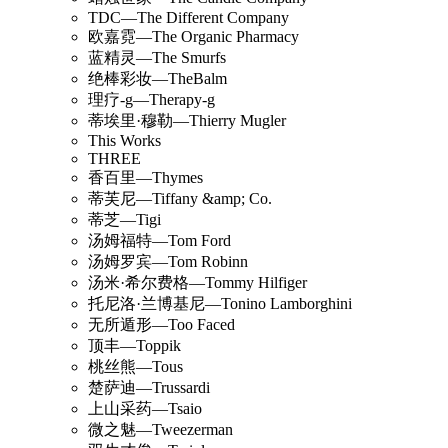
TDC—The Different Company
欧嘉霓—The Organic Pharmacy
蓝精灵—The Smurfs
绝棒彩妆—TheBalm
理疗-g—Therapy-g
蒂埃里·穆勒—Thierry Mugler
This Works
THREE
香百里—Thymes
蒂芙尼—Tiffany &amp; Co.
蒂芝—Tigi
汤姆福特—Tom Ford
汤姆罗宾—Tom Robinn
汤米·希尔费格—Tommy Hilfiger
托尼洛·兰博基尼—Tonino Lamborghini
无所遁形—Too Faced
顶丰—Toppik
桃丝熊—Tous
楚萨迪—Trussardi
上山采药—Tsaio
微之魅—Tweezerman