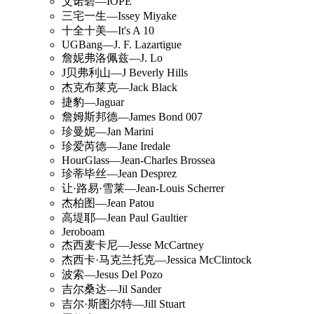
艾诺碧—IOPE
三宅一生—Issey Miyake
十全十美—It's A 10
UGBang—J. F. Lazartigue
詹妮弗洛佩兹—J. Lo
J贝弗利山—J Beverly Hills
杰克布莱克—Jack Black
捷豹—Jaguar
詹姆斯邦德—James Bond 007
珍曼妮—Jan Marini
珍爱芮德—Jane Iredale
HourGlass—Jean-Charles Brossea
珍蒂毕丝—Jean Desprez
让·路易·雪莱—Jean-Louis Scherrer
杰柏图—Jean Patou
高堤耶—Jean Paul Gaultier
Jeroboam
杰西麦卡尼—Jesse McCartney
杰西卡·马克兰托克—Jessica McClintock
波索—Jesus Del Pozo
吉尔桑达—Jil Sander
吉尔·斯图尔特—Jill Stuart