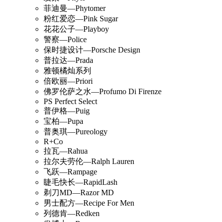
菲迪曼—Phytomer
粉红爱恋—Pink Sugar
花花公子—Playboy
警察—Police
保时捷设计—Porsche Design
普拉达—Prada
雅顿橘灿系列
倍欧丽—Priori
佛罗伦萨之水—Profumo Di Firenze
PS Perfect Select
普伊格—Puig
宝柏—Pupa
普奥琪—Pureology
R+Co
拉瓦—Rahua
拉尔夫劳伦—Ralph Lauren
飞跃—Rampage
睫毛快长—RapidLash
剃刀MD—Razor MD
男士配方—Recipe For Men
列德肯—Redken