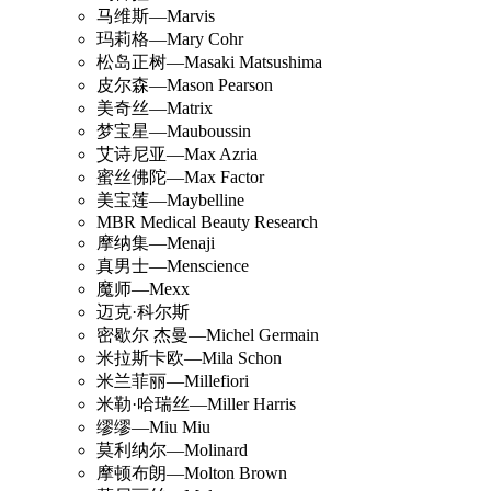
马维斯—Marvis
玛莉格—Mary Cohr
松岛正树—Masaki Matsushima
皮尔森—Mason Pearson
美奇丝—Matrix
梦宝星—Mauboussin
艾诗尼亚—Max Azria
蜜丝佛陀—Max Factor
美宝莲—Maybelline
MBR Medical Beauty Research
摩纳集—Menaji
真男士—Menscience
魔师—Mexx
迈克·科尔斯
密歇尔 杰曼—Michel Germain
米拉斯卡欧—Mila Schon
米兰菲丽—Millefiori
米勒·哈瑞丝—Miller Harris
缪缪—Miu Miu
莫利纳尔—Molinard
摩顿布朗—Molton Brown