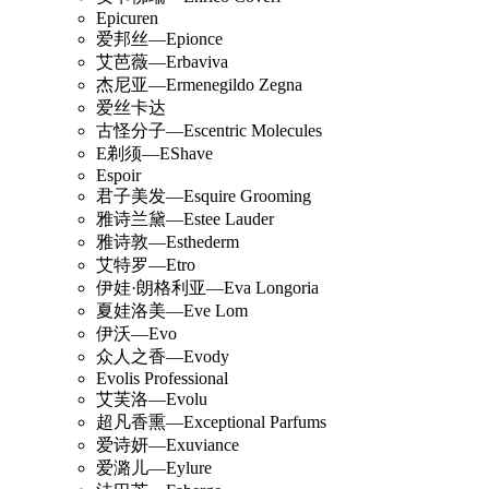
Epicuren
爱邦丝—Epionce
艾芭薇—Erbaviva
杰尼亚—Ermenegildo Zegna
爱丝卡达
古怪分子—Escentric Molecules
E剃须—EShave
Espoir
君子美发—Esquire Grooming
雅诗兰黛—Estee Lauder
雅诗敦—Esthederm
艾特罗—Etro
伊娃·朗格利亚—Eva Longoria
夏娃洛美—Eve Lom
伊沃—Evo
众人之香—Evody
Evolis Professional
艾芙洛—Evolu
超凡香熏—Exceptional Parfums
爱诗妍—Exuviance
爱潞儿—Eylure