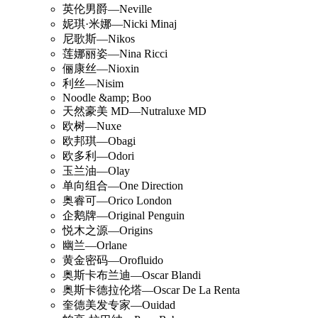
英伦男爵—Neville
妮琪·米娜—Nicki Minaj
尼歌斯—Nikos
莲娜丽姿—Nina Ricci
俪康丝—Nioxin
利丝—Nisim
Noodle &amp; Boo
天然豪美 MD—Nutraluxe MD
欧树—Nuxe
欧邦琪—Obagi
欧多利—Odori
玉兰油—Olay
单向组合—One Direction
奥睿可—Orico London
企鹅牌—Original Penguin
悦木之源—Origins
幽兰—Orlane
黄金密码—Orofluido
奥斯卡布兰迪—Oscar Blandi
奥斯卡德拉伦塔—Oscar De La Renta
奎德美发专家—Ouidad