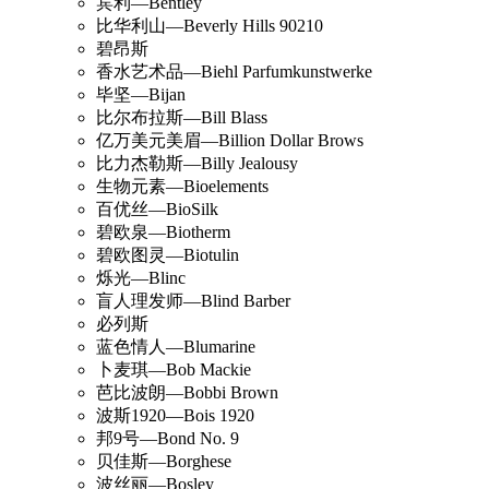
宾利—Bentley
比华利山—Beverly Hills 90210
碧昂斯
香水艺术品—Biehl Parfumkunstwerke
毕坚—Bijan
比尔布拉斯—Bill Blass
亿万美元美眉—Billion Dollar Brows
比力杰勒斯—Billy Jealousy
生物元素—Bioelements
百优丝—BioSilk
碧欧泉—Biotherm
碧欧图灵—Biotulin
烁光—Blinc
盲人理发师—Blind Barber
必列斯
蓝色情人—Blumarine
卜麦琪—Bob Mackie
芭比波朗—Bobbi Brown
波斯1920—Bois 1920
邦9号—Bond No. 9
贝佳斯—Borghese
波丝丽—Bosley