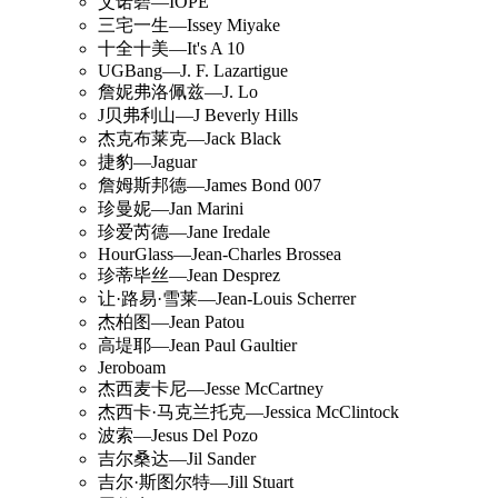
艾诺碧—IOPE
三宅一生—Issey Miyake
十全十美—It's A 10
UGBang—J. F. Lazartigue
詹妮弗洛佩兹—J. Lo
J贝弗利山—J Beverly Hills
杰克布莱克—Jack Black
捷豹—Jaguar
詹姆斯邦德—James Bond 007
珍曼妮—Jan Marini
珍爱芮德—Jane Iredale
HourGlass—Jean-Charles Brossea
珍蒂毕丝—Jean Desprez
让·路易·雪莱—Jean-Louis Scherrer
杰柏图—Jean Patou
高堤耶—Jean Paul Gaultier
Jeroboam
杰西麦卡尼—Jesse McCartney
杰西卡·马克兰托克—Jessica McClintock
波索—Jesus Del Pozo
吉尔桑达—Jil Sander
吉尔·斯图尔特—Jill Stuart