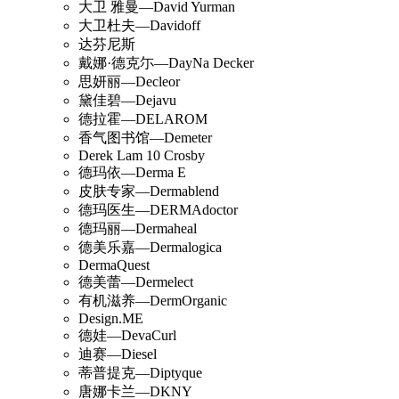
大卫 雅曼—David Yurman
大卫杜夫—Davidoff
达芬尼斯
戴娜·德克尓—DayNa Decker
思妍丽—Decleor
黛佳碧—Dejavu
德拉霍—DELAROM
香气图书馆—Demeter
Derek Lam 10 Crosby
德玛依—Derma E
皮肤专家—Dermablend
德玛医生—DERMAdoctor
德玛丽—Dermaheal
德美乐嘉—Dermalogica
DermaQuest
德美蕾—Dermelect
有机滋养—DermOrganic
Design.ME
德娃—DevaCurl
迪赛—Diesel
蒂普提克—Diptyque
唐娜卡兰—DKNY