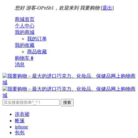
您好
游客-OPnSb1，欢迎来到
我要购物
[
退出
]
商城首页
个人中心
我的商城
我的订单
我的收藏
商品收藏
购物车
0
消息
搜索
连衣裙
帐篷
iphone
包包