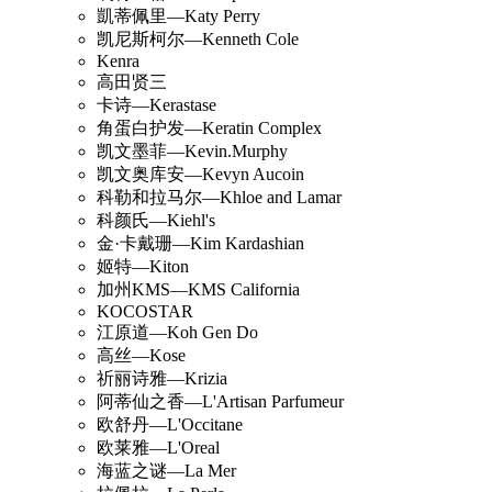
凱蒂佩里—Katy Perry
凯尼斯柯尔—Kenneth Cole
Kenra
高田贤三
卡诗—Kerastase
角蛋白护发—Keratin Complex
凯文墨菲—Kevin.Murphy
凯文奥库安—Kevyn Aucoin
科勒和拉马尔—Khloe and Lamar
科颜氏—Kiehl's
金·卡戴珊—Kim Kardashian
姬特—Kiton
加州KMS—KMS California
KOCOSTAR
江原道—Koh Gen Do
高丝—Kose
祈丽诗雅—Krizia
阿蒂仙之香—L'Artisan Parfumeur
欧舒丹—L'Occitane
欧莱雅—L'Oreal
海蓝之谜—La Mer