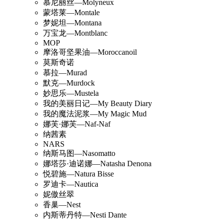
慕尼丽丝—Molyneux
蒙塔莱—Montale
梦妮坦—Montana
万宝龙—Montblanc
MOP
摩洛哥坚果油—Moroccanoil
莫斯奇诺
慕拉—Murad
默克—Murdock
妙思乐—Mustela
我的美丽日记—My Beauty Diary
我的魔法泥浆—My Magic Mud
娜芙·娜芙—Naf-Naf
纳茜素
NARS
纳斯马图—Nasomatto
娜塔莎·迪诺娜—Natasha Denona
悦碧施—Natura Bisse
罗迪卡—Nautica
妮傲丝翠
香巢—Nest
内斯蒂丹特—Nesti Dante