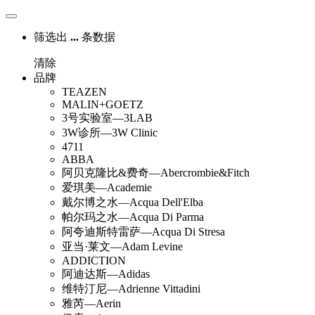
筛选出
...
条数据
清除
品牌
TEAZEN
MALIN+GOETZ
3号实验室—3LAB
3W诊所—3W Clinic
4711
ABBA
阿贝克隆比&费奇—Abercrombie&Fitch
爱琪美—Academie
戴尔博之水—Acqua Dell'Elba
帕尔玛之水—Acqua Di Parma
阿夸迪斯特雷萨—Acqua Di Stresa
亚当·莱文—Adam Levine
ADDICTION
阿迪达斯—Adidas
维特汀尼—Adrienne Vittadini
雅芮—Aerin