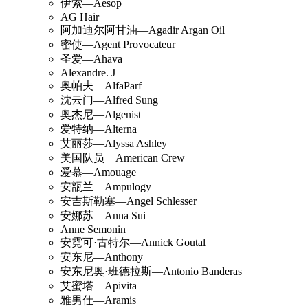
伊索—Aesop
AG Hair
阿加迪尔阿甘油—Agadir Argan Oil
密使—Agent Provocateur
圣爱—Ahava
Alexandre. J
奥帕夫—AlfaParf
沈云门—Alfred Sung
奥杰尼—Algenist
爱特纳—Alterna
艾丽莎—Alyssa Ashley
美国队员—American Crew
爱慕—Amouage
安瓿兰—Ampulogy
安吉斯勒塞—Angel Schlesser
安娜苏—Anna Sui
Anne Semonin
安霓可·古特尔—Annick Goutal
安东尼—Anthony
安东尼奥·班德拉斯—Antonio Banderas
艾蜜塔—Apivita
雅男仕—Aramis