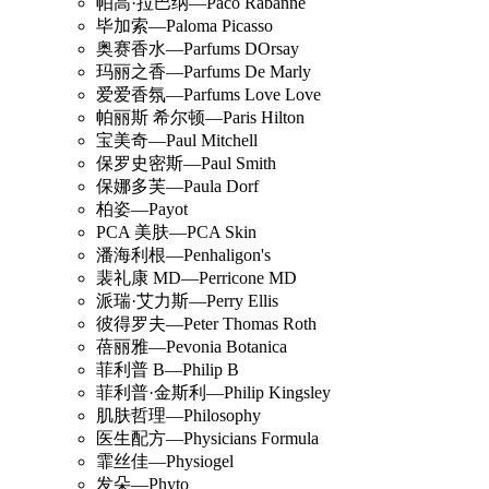
帕高·拉巴纳—Paco Rabanne
毕加索—Paloma Picasso
奥赛香水—Parfums DOrsay
玛丽之香—Parfums De Marly
爱爱香氛—Parfums Love Love
帕丽斯 希尔顿—Paris Hilton
宝美奇—Paul Mitchell
保罗史密斯—Paul Smith
保娜多芙—Paula Dorf
柏姿—Payot
PCA 美肤—PCA Skin
潘海利根—Penhaligon's
裴礼康 MD—Perricone MD
派瑞·艾力斯—Perry Ellis
彼得罗夫—Peter Thomas Roth
蓓丽雅—Pevonia Botanica
菲利普 B—Philip B
菲利普·金斯利—Philip Kingsley
肌肤哲理—Philosophy
医生配方—Physicians Formula
霏丝佳—Physiogel
发朵—Phyto