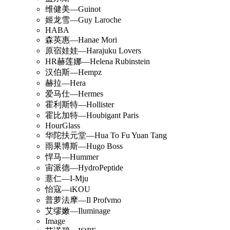
维健美—Guinot
姬龙雪—Guy Laroche
HABA
森英惠—Hanae Mori
原宿娃娃—Harajuku Lovers
HR赫莲娜—Helena Rubinstein
汉伯斯—Hempz
赫拉—Hera
爱马仕—Hermes
霍利斯特—Hollister
霍比加特—Houbigant Paris
HourGlass
华陀扶元堂—Hua To Fu Yuan Tang
雨果博斯—Hugo Boss
悍马—Hummer
宙派德—HydroPeptide
薏仁—I-Mju
怡寇—iKOU
普萝法摩—Il Profvmo
艾缪嫩—Iluminage
Image