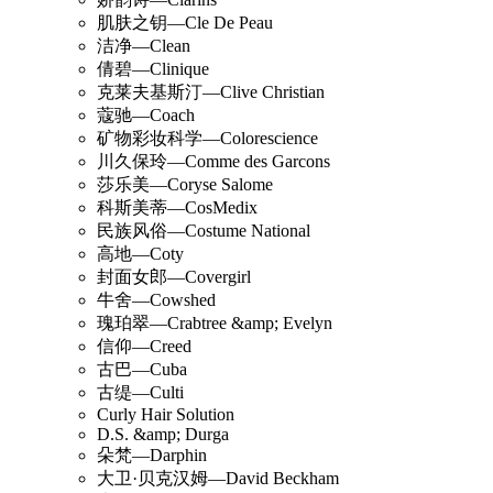
肌肤之钥—Cle De Peau
洁净—Clean
倩碧—Clinique
克莱夫基斯汀—Clive Christian
蔻驰—Coach
矿物彩妆科学—Colorescience
川久保玲—Comme des Garcons
莎乐美—Coryse Salome
科斯美蒂—CosMedix
民族风俗—Costume National
高地—Coty
封面女郎—Covergirl
牛舍—Cowshed
瑰珀翠—Crabtree &amp; Evelyn
信仰—Creed
古巴—Cuba
古缇—Culti
Curly Hair Solution
D.S. &amp; Durga
朵梵—Darphin
大卫·贝克汉姆—David Beckham