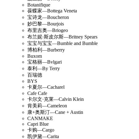
Botanifique
葆蝶家—Bottega Veneta
宝诗龙—Boucheron
妙巴黎—Bourjois
布里吉奥—Briogeo
布兰妮·斯皮尔斯—Britney Spears
宝宝与宝宝—Bumble and Bumble
博柏利—Burberry
Buxom
宝格丽—Bvlgari
泰利—By Terry
百瑞德
BYS
卡夏尔—Cacharel
Cafe Cafe
卡尔文·克莱—Calvin Klein
肯美莉—Cameleon
康+奥斯汀—Cane + Austin
CANMAKE
Capri Blue
卡购—Cargo
凯伊黛—Carita