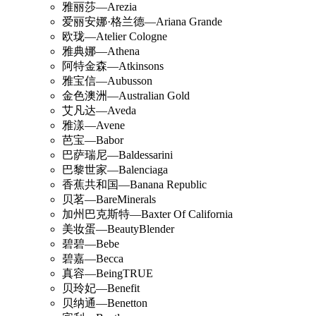
雅丽莎—Arezia
爱丽安娜·格兰德—Ariana Grande
欧珑—Atelier Cologne
雅典娜—Athena
阿特金森—Atkinsons
雅宝信—Aubusson
金色澳洲—Australian Gold
艾凡达—Aveda
雅漾—Avene
芭宝—Babor
巴萨瑞尼—Baldessarini
巴黎世家—Balenciaga
香蕉共和国—Banana Republic
贝茗—BareMinerals
加州巴克斯特—Baxter Of California
美妆蛋—BeautyBlender
碧碧—Bebe
碧嘉—Becca
真容—BeingTRUE
贝玲妃—Benefit
贝纳通—Benetton