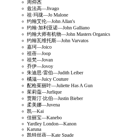
周仰杰
兹法高—Jivago
祖·玛珑—Jo Malone
约翰艾伦—John Allan's
约翰·加利亚诺—John Galliano
约翰大师有机物—John Masters Organics
约翰瓦维托斯—John Varvatos
嘉珂—Joico
祖蓓—Joop
祖梵—Jovan
乔伊—Jovoy
朱迪思·雷伯—Judith Leiber
橘滋—Juicy Couture
配枪茱丽叶—Juliette Has A Gun
茱莉蔻—Jurlique
贾斯汀·比伯—Justin Bieber
柔美娜—Juvena
凯—Kai
佳丽宝—Kanebo
Yardley London—Kanon
Karuna
凯特丝蓓—Kate Spade