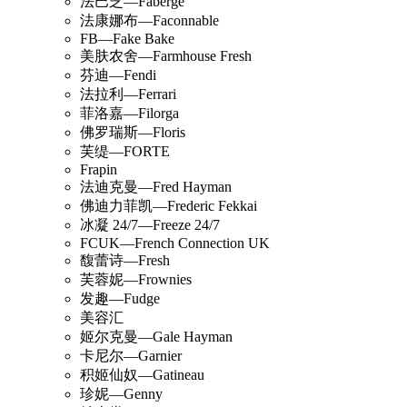
法巴芝—Faberge
法康娜布—Faconnable
FB—Fake Bake
美肤农舍—Farmhouse Fresh
芬迪—Fendi
法拉利—Ferrari
菲洛嘉—Filorga
佛罗瑞斯—Floris
芙缇—FORTE
Frapin
法迪克曼—Fred Hayman
佛迪力菲凯—Frederic Fekkai
冰凝 24/7—Freeze 24/7
FCUK—French Connection UK
馥蕾诗—Fresh
芙蓉妮—Frownies
发趣—Fudge
美容汇
姬尔克曼—Gale Hayman
卡尼尔—Garnier
积姬仙奴—Gatineau
珍妮—Genny