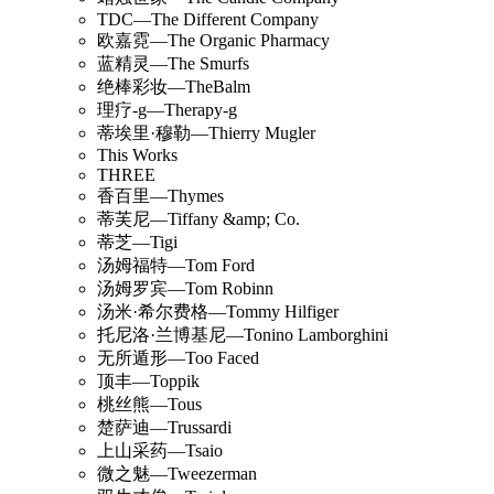
TDC—The Different Company
欧嘉霓—The Organic Pharmacy
蓝精灵—The Smurfs
绝棒彩妆—TheBalm
理疗-g—Therapy-g
蒂埃里·穆勒—Thierry Mugler
This Works
THREE
香百里—Thymes
蒂芙尼—Tiffany &amp; Co.
蒂芝—Tigi
汤姆福特—Tom Ford
汤姆罗宾—Tom Robinn
汤米·希尔费格—Tommy Hilfiger
托尼洛·兰博基尼—Tonino Lamborghini
无所遁形—Too Faced
顶丰—Toppik
桃丝熊—Tous
楚萨迪—Trussardi
上山采药—Tsaio
微之魅—Tweezerman