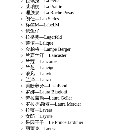
拉佩拉—La Perla
莱珀妮—La Prairie
理肤泉—La Roche Posay
朗仕—Lab Series
标签M—Label.M
鳄鱼仔
拉格斐—Lagerfeld
莱俪—Lalique
金柏格—Lampe Berger
兰嘉丝汀—Lancaster
兰蔻—Lancome
兰芝—Laneige
浪凡—Lanvin
兰泽—Lanza
美睫养分—LashFood
罗娜—Laura Biagiotti
劳拉盖勒—Laura Geller
罗拉·玛斯亚—Laura Mercier
拉薇—Lavera
女郎—Layrite
果园王子—Le Prince Jardinier
丽蕾克—Lierac