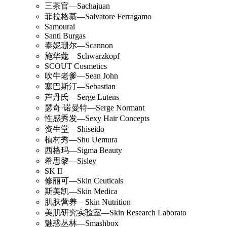
三茶官—Sachajuan
菲拉格慕—Salvatore Ferragamo
Samourai
Santi Burgas
泰妮珊尔—Scannon
施华蔻—Schwarzkopf
SCOUT Cosmetics
吹牛老爹—Sean John
塞巴斯汀—Sebastian
芦丹氏—Serge Lutens
瑟奇·诺曼特—Serge Normant
性感秀发—Sexy Hair Concepts
资生堂—Shiseido
植村秀—Shu Uemura
西格玛—Sigma Beauty
希思黎—Sisley
SK II
修丽可—Skin Ceuticals
斯美凯—Skin Medica
肌肤营养—Skin Nutrition
美肌研究实验室—Skin Research Laborato
魅惑丛林—Smashbox