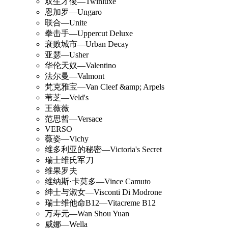
双生才俊—Twinluxe
恩加罗—Ungaro
联合—Unite
拳击手—Uppercut Deluxe
衰败城市—Urban Decay
亚瑟—Usher
华伦天奴—Valentino
法尔曼—Valmont
梵克雅宝—Van Cleef &amp; Arpels
苇芝—Veld's
王薇薇
范思哲—Versace
VERSO
薇姿—Vichy
维多利亚的秘密—Victoria's Secret
瑞士维氏军刀
维果罗夫
维纳斯·卡莫多—Vince Camuto
绅士与淑女—Visconti Di Modrone
瑞士维他命B12—Vitacreme B12
万寿元—Wan Shou Yuan
威娜—Wella