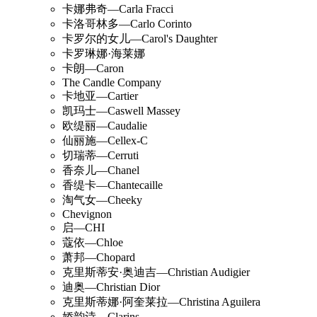
卡娜弗奇—Carla Fracci
卡洛哥林多—Carlo Corinto
卡罗尔的女儿—Carol's Daughter
卡罗琳娜·海莱娜
卡朗—Caron
The Candle Company
卡地亚—Cartier
凯玛士—Caswell Massey
欧缇丽—Caudalie
仙丽施—Cellex-C
切瑞蒂—Cerruti
香奈儿—Chanel
香缇卡—Chantecaille
淘气女—Cheeky
Chevignon
启—CHI
蔻依—Chloe
萧邦—Chopard
克里斯蒂安·奥迪吉—Christian Audigier
迪奥—Christian Dior
克里斯蒂娜·阿奎莱拉—Christina Aguilera
娇韵诗—Clarins