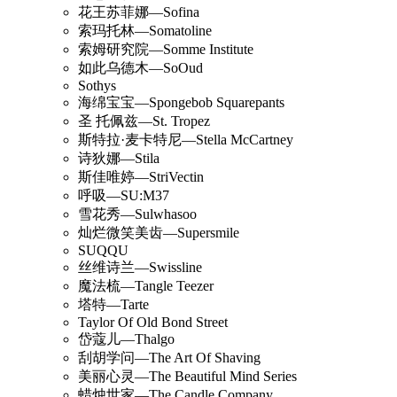
花王苏菲娜—Sofina
索玛托林—Somatoline
索姆研究院—Somme Institute
如此乌德木—SoOud
Sothys
海绵宝宝—Spongebob Squarepants
圣 托佩兹—St. Tropez
斯特拉·麦卡特尼—Stella McCartney
诗狄娜—Stila
斯佳唯婷—StriVectin
呼吸—SU:M37
雪花秀—Sulwhasoo
灿烂微笑美齿—Supersmile
SUQQU
丝维诗兰—Swissline
魔法梳—Tangle Teezer
塔特—Tarte
Taylor Of Old Bond Street
岱蔻儿—Thalgo
刮胡学问—The Art Of Shaving
美丽心灵—The Beautiful Mind Series
蜡烛世家—The Candle Company