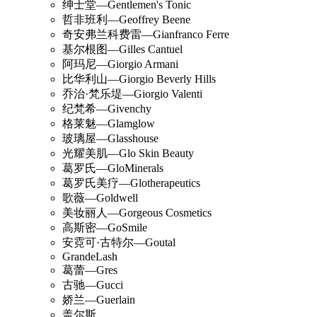
绅士堂—Gentlemen's Tonic
哲非班利—Geoffrey Beene
奇安弗兰科费雷—Gianfranco Ferre
基尔根图—Gilles Cantuel
阿玛尼—Giorgio Armani
比华利山—Giorgio Beverly Hills
乔治·梵乐堤—Giorgio Valenti
纪梵希—Givenchy
格莱魅—Glamglow
玻璃屋—Glasshouse
光耀美肌—Glo Skin Beauty
葛罗氏—GloMinerals
葛罗氏美疗—Glotherapeutics
歌薇—Goldwell
美妆丽人—Gorgeous Cosmetics
高斯密—GoSmile
安霓可·古特尔—Goutal
GrandeLash
葛蕾—Gres
古驰—Gucci
娇兰—Guerlain
盖尔斯