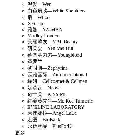
温发—Wen
白色肩膀—White Shoulders
后—Whoo
XFusion
雅曼—YA-MAN
Yardley London
美丽挚友—YBF Beauty
研美会—Yen Mei Hui
德国活力素—Youngblood
圣罗兰
初时肌—Zephyrine
瑟雅国际—Zirh International
瑞妍—Cellcosmet & Cellmen
妮欧瓦—Neova
奇士美—KISS ME
红姜黄先生—Mr. Red Turmeric
EVELINE LABORATORY
天使娜拉—Angel LaLa
宏医—BioBank
永信药品—PlusForU+
更多