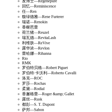
发博士—Regenepure
回忆—Reminiscence
任—Ren
馥绿德雅—Rene Furterer
瑞诺—Renokin
香榭芭蕾
荷兰猪—Reuzel
瑞瓦德—RevitaLash
利维肤—ReVive
露华浓—Revlon
蕾哈娜—Rihanna
Rio
RMK
罗伯特贝格—Robert Piguet
罗伯特·卡沃利—Roberto Cavalli
洛克—ROC
罗莎—Rochas
柔黛—Rodial
香邂格蕾—Roger &amp; Gallet
露丝—Rusk
都彭—S. T. Dupont
萨邦—Sabon