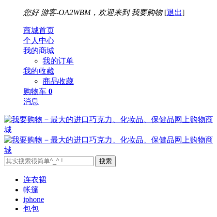
您好
游客-OA2WBM，欢迎来到
我要购物
[
退出
]
商城首页
个人中心
我的商城
我的订单
我的收藏
商品收藏
购物车
0
消息
搜索
连衣裙
帐篷
iphone
包包